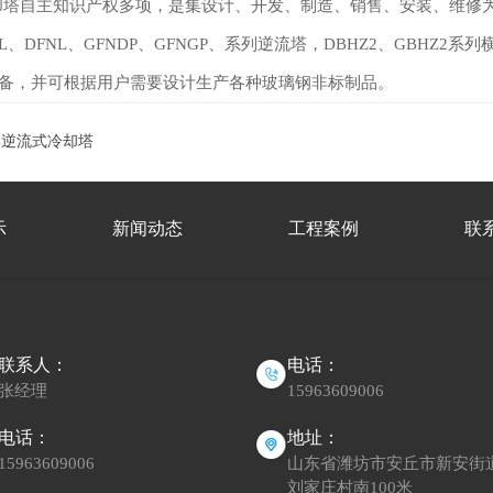
自主知识产权多项，是集设计、开发、制造、销售、安装、维修为
L、DFNL、GFNDP、GFNGP、系列逆流塔，DBHZ2、GBH
备，并可根据用户需要设计生产各种玻璃钢非标制品。
形逆流式冷却塔
示
新闻动态
工程案例
联
联系人：
电话：
张经理
15963609006
电话：
地址：
15963609006
山东省潍坊市安丘市新安街
刘家庄村南100米