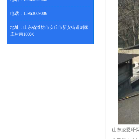
电话：15963609006
地址：山东省潍坊市安丘市新安街道刘家
庄村南100米
山东凌恩环保